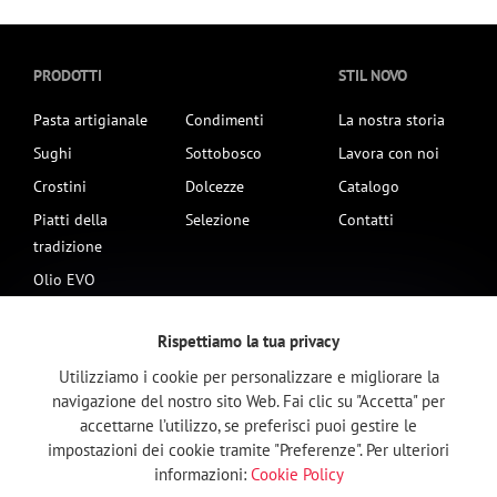
PRODOTTI
STIL NOVO
Pasta artigianale
Condimenti
La nostra storia
Sughi
Sottobosco
Lavora con noi
Crostini
Dolcezze
Catalogo
Piatti della
Selezione
Contatti
tradizione
Olio EVO
Rispettiamo la tua privacy
ISCRIVITI ALLA NEWSLETTER
Utilizziamo i cookie per personalizzare e migliorare la
navigazione del nostro sito Web. Fai clic su "Accetta" per
accettarne l’utilizzo, se preferisci puoi gestire le
impostazioni dei cookie tramite "Preferenze". Per ulteriori
Iscriviti alla nostra newsletter per rimanere sempre aggiornato sulle novità
Stil Novo.
informazioni:
Cookie Policy