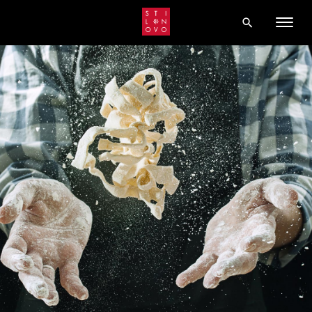
LA NOSTRA STORIA
LAVORA CON NOI
CATALOGO
CONTATTI
PASTA ARTIGIANALE
SUGHI