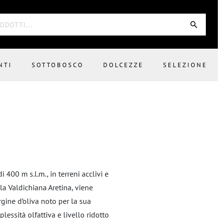
NTI
SOTTOBOSCO
DOLCEZZE
SELEZIONE
 400 m s.l.m., in terreni acclivi e
lla Valdichiana Aretina, viene
rgine d’oliva noto per la sua
lessità olfattiva e livello ridotto