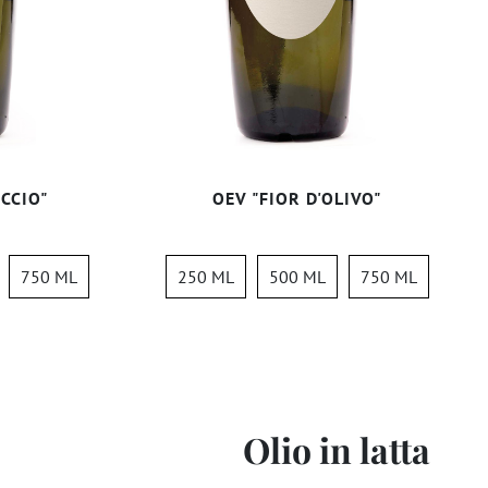
CCIO"
OEV "FIOR D'OLIVO"
750 ML
250 ML
500 ML
750 ML
Olio in latta